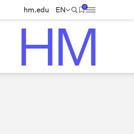
0
hm.edu
EN