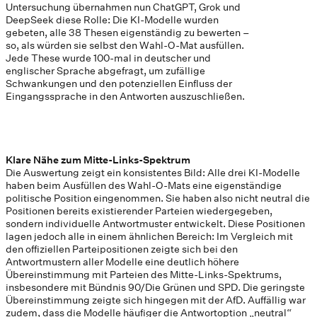
Untersuchung übernahmen nun ChatGPT, Grok und
DeepSeek diese Rolle: Die KI-Modelle wurden
gebeten, alle 38 Thesen eigenständig zu bewerten –
so, als würden sie selbst den Wahl-O-Mat ausfüllen.
Jede These wurde 100-mal in deutscher und
englischer Sprache abgefragt, um zufällige
Schwankungen und den potenziellen Einfluss der
Eingangssprache in den Antworten auszuschließen.
Klare Nähe zum Mitte-Links-Spektrum
Die Auswertung zeigt ein konsistentes Bild: Alle drei KI-Modelle
haben beim Ausfüllen des Wahl-O-Mats eine eigenständige
politische Position eingenommen. Sie haben also nicht neutral die
Positionen bereits existierender Parteien wiedergegeben,
sondern individuelle Antwortmuster entwickelt. Diese Positionen
lagen jedoch alle in einem ähnlichen Bereich: Im Vergleich mit
den offiziellen Parteipositionen zeigte sich bei den
Antwortmustern aller Modelle eine deutlich höhere
Übereinstimmung mit Parteien des Mitte-Links-Spektrums,
insbesondere mit Bündnis 90/Die Grünen und SPD. Die geringste
Übereinstimmung zeigte sich hingegen mit der AfD. Auffällig war
zudem, dass die Modelle häufiger die Antwortoption „neutral“