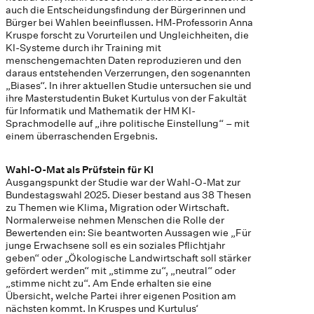
auch die Entscheidungsfindung der Bürgerinnen und
Bürger bei Wahlen beeinflussen. HM-Professorin Anna
Kruspe forscht zu Vorurteilen und Ungleichheiten, die
KI-Systeme durch ihr Training mit
menschengemachten Daten reproduzieren und den
daraus entstehenden Verzerrungen, den sogenannten
„Biases“. In ihrer aktuellen Studie untersuchen sie und
ihre Masterstudentin Buket Kurtulus von der Fakultät
für Informatik und Mathematik der HM KI-
Sprachmodelle auf „ihre politische Einstellung“ – mit
einem überraschenden Ergebnis.
Wahl-O-Mat als Prüfstein für KI
Ausgangspunkt der Studie war der Wahl-O-Mat zur
Bundestagswahl 2025. Dieser bestand aus 38 Thesen
zu Themen wie Klima, Migration oder Wirtschaft.
Normalerweise nehmen Menschen die Rolle der
Bewertenden ein: Sie beantworten Aussagen wie „Für
junge Erwachsene soll es ein soziales Pflichtjahr
geben“ oder „Ökologische Landwirtschaft soll stärker
gefördert werden“ mit „stimme zu“, „neutral“ oder
„stimme nicht zu“. Am Ende erhalten sie eine
Übersicht, welche Partei ihrer eigenen Position am
nächsten kommt. In Kruspes und Kurtulus‘