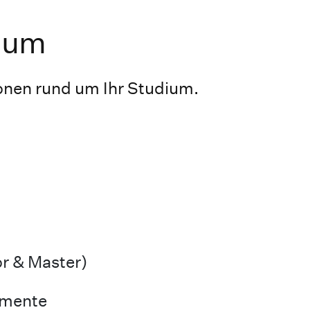
ium
tionen rund um Ihr Studium.
r & Master)
umente