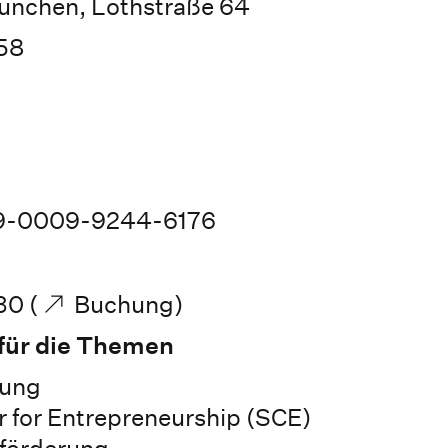
ünchen, Lothstraße 64
58
9-0009-9244-6176
30 (
Buchung
)
für die Themen
tung
 for Entrepreneurship (SCE)
förderung