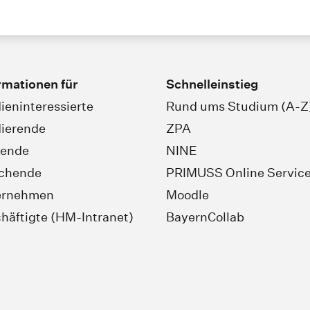
rmationen für
Schnelleinstieg
ieninteressierte
Rund ums Studium (A-Z
ierende
ZPA
rende
NINE
schende
PRIMUSS Online Servic
ernehmen
Moodle
häftigte (HM-Intranet)
BayernCollab