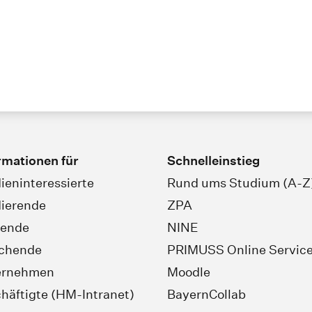
rmationen für
Schnelleinstieg
ieninteressierte
Rund ums Studium (A-Z
ierende
ZPA
rende
NINE
schende
PRIMUSS Online Servic
ernehmen
Moodle
häftigte (HM-Intranet)
BayernCollab