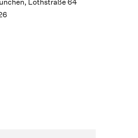
ünchen, Lothstraße 64
26