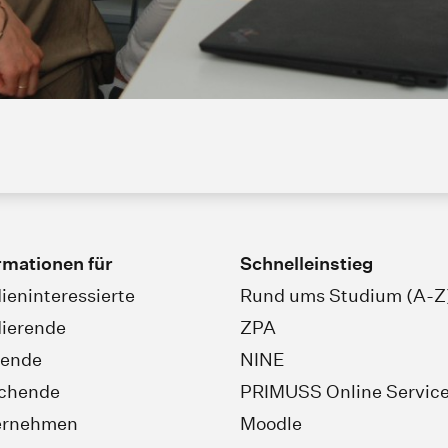
rmationen für
Schnelleinstieg
ieninteressierte
Rund ums Studium (A-Z
ierende
ZPA
rende
NINE
schende
PRIMUSS Online Servic
ernehmen
Moodle