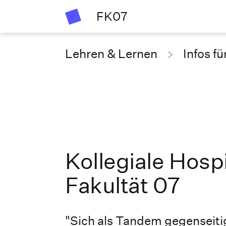
FK07
Lehren & Lernen
Infos f
Kollegiale Hospi
Fakultät 07
"Sich als Tandem gegenseiti