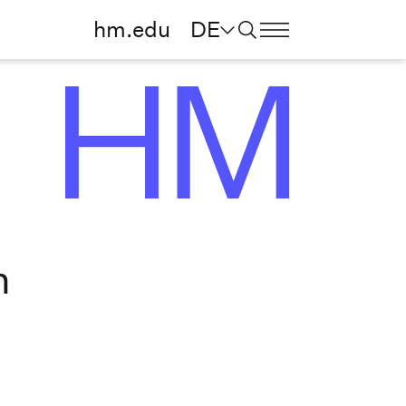
hm.edu
DE
m