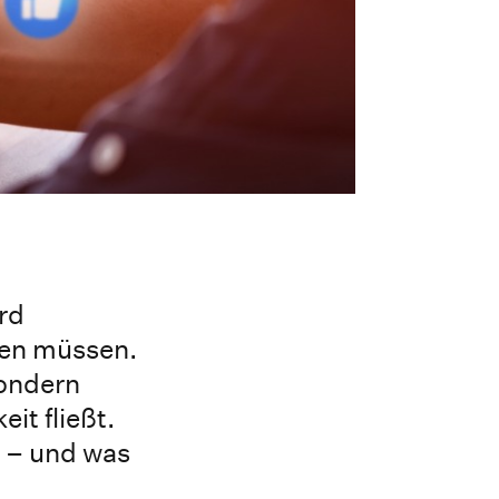
rd
zen müssen.
sondern
it fließt.
t – und was