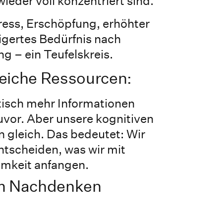
wieder voll konzentriert sind.
ress, Erschöpfung, erhöhter
igertes Bedürfnis nach
ng – ein Teufelskreis.
leiche Ressourcen:
tisch mehr Informationen
uvor. Aber unsere kognitiven
 gleich. Das bedeutet: Wir
tscheiden, was wir mit
mkeit anfangen.
um Nachdenken