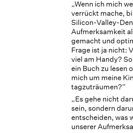
„Wenn ich mich we
verrückt mache, bin
Silicon-Valley-Den
Aufmerksamkeit al
gemacht und optim
Frage ist ja nicht:
viel am Handy? Son
ein Buch zu lesen 
mich um meine Ki
tagzuträumen?“
„Es gehe nicht dar
sein, sondern dar
entscheiden, was w
unserer Aufmerksa