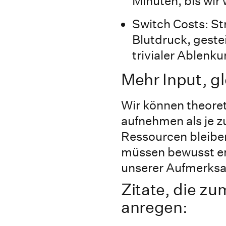
Minuten, bis wir 
Switch Costs: St
Blutdruck, geste
trivialer Ablenku
Mehr Input, g
Wir können theore
aufnehmen als je z
Ressourcen bleiben
müssen bewusst en
unserer Aufmerksa
Zitate, die z
anregen: