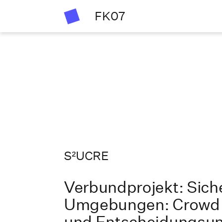
FK07
S²UCRE
Verbundprojekt: Siche
Umgebungen: Crowd M
und Entscheidungsun