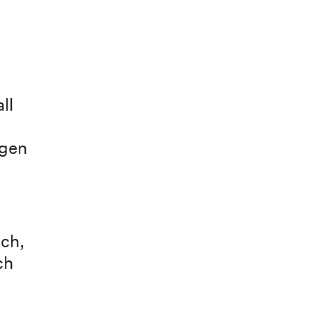
ll
ngen
ch,
ch