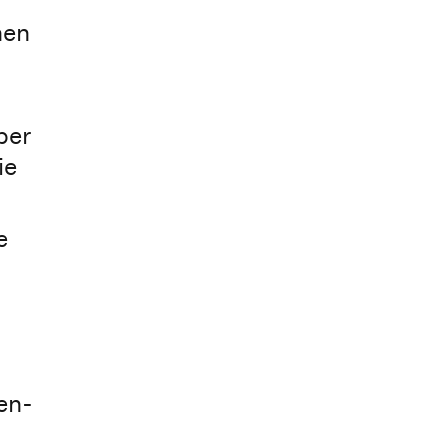
nen
ber
ie
e
en-