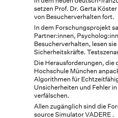
In dem neuen deutsch-franz
setzen Prof. Dr. Gerta Köste
von Besucherverhalten fort.
In dem Forschungsprojekt s
Partner:innen, Psycholog:in
Besucherverhalten, lesen sie 
Sicherheitskräfte. Testszena
Die Herausforderungen, die d
Hochschule München anpacke
Algorithmen für Echtzeitfähig
Unsicherheiten und Fehler i
verfälschen.
Allen zugänglich sind die F
source Simulator
VADERE
.