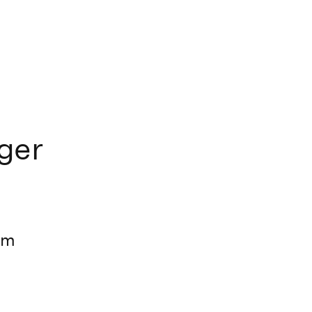
ger
um