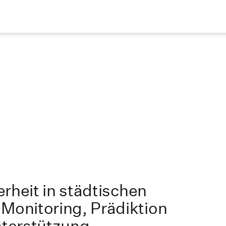
rheit in städtischen
onitoring, Prädiktion
terstützung -