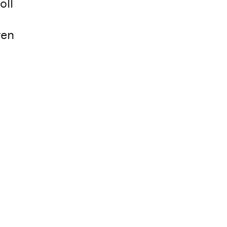
oll
ren