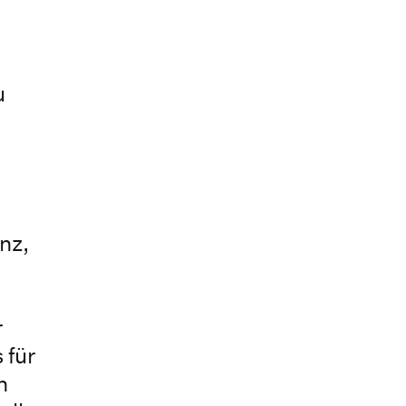
u
t
enz,
r
 für
h