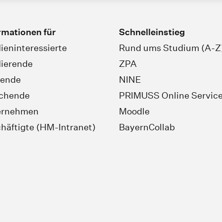
rmationen für
Schnelleinstieg
ieninteressierte
Rund ums Studium (A-Z
ierende
ZPA
rende
NINE
schende
PRIMUSS Online Servic
ernehmen
Moodle
häftigte (HM-Intranet)
BayernCollab