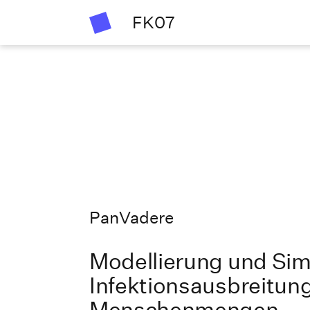
FK07
PanVadere
Modellierung und Simu
Infektionsausbreitun
Menschenmengen