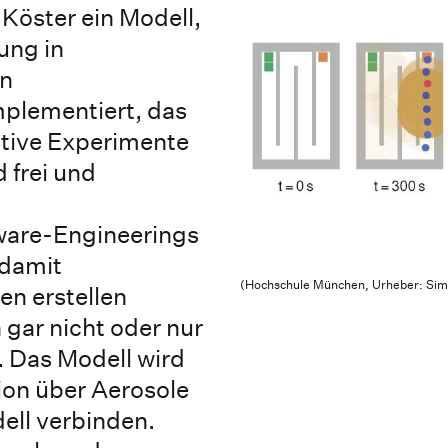
Köster ein Modell,
ung in
in
plementiert, das
tive Experimente
 frei und
ware-Engineerings
 damit
(Hochschule München, Urheber: Simo
en erstellen
gar nicht oder nur
. Das Modell wird
on über Aerosole
ell verbinden.