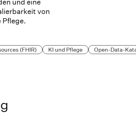
den und eine
lierbarkeit von
 Pflege.
esources (FHIR)
KI und Pflege
Open-Data-Kat
ng