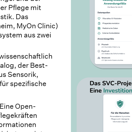
er Pflege mit
istik. Das
eim, MyOn Clinic)
osystem aus zwei
wissenschaftlich
alog, der Best-
s Sensorik,
für spezifische
Eine Open-
legekräften
formationen