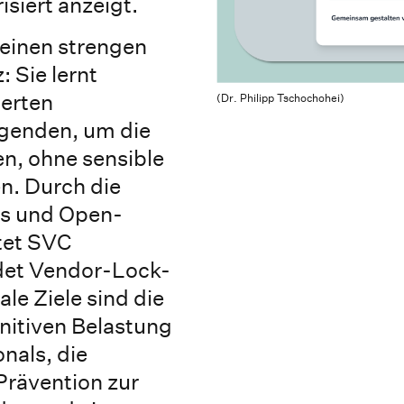
isiert anzeigt.
einen strengen
 Sie lernt
ierten
(Dr. Philipp Tschochohei)
egenden, um die
n, ohne sensible
n. Durch die
s und Open-
tet SVC
idet Vendor-Lock-
ale Ziele sind die
nitiven Belastung
nals, die
Prävention zur