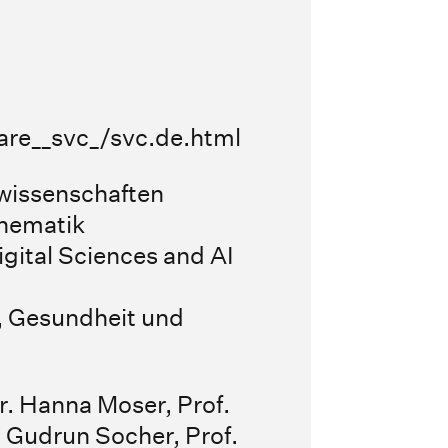
are__svc_/svc.de.html
lwissenschaften
thematik
gital Sciences and AI
s, Gesundheit und
Dr. Hanna Moser
,
Prof.
r. Gudrun Socher
,
Prof.